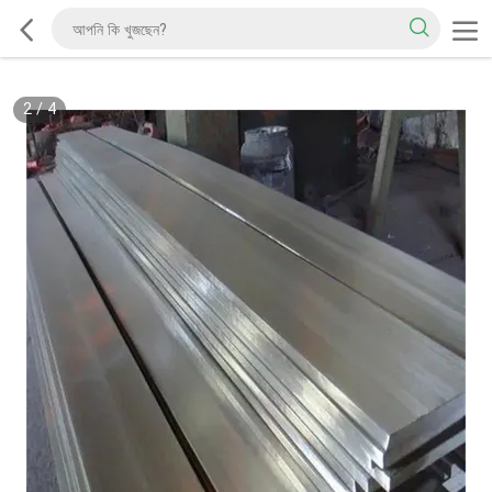
2
/
4