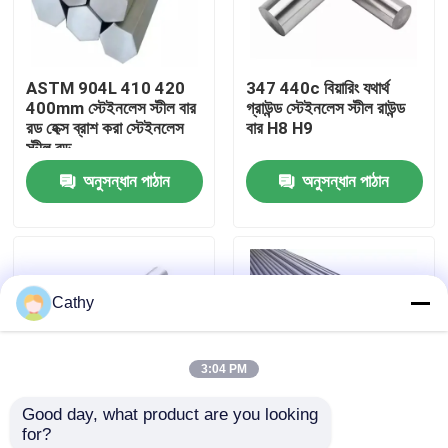
কারখানা পরিদর্শন
ASTM 904L 410 420
347 440c বিয়ারিং যথার্থ
400mm স্টেইনলেস স্টীল বার
গ্রাউন্ড স্টেইনলেস স্টীল রাউন্ড
গুণমান নিয়ন্ত্রণ
রড হেক্স ব্রাশ করা স্টেইনলেস
বার H8 H9
স্টীল রড
অনুসন্ধান পাঠান
অনুসন্ধান পাঠান
আমাদের সাথে যোগাযোগ
খবর
Cathy
মামলা
3:04 PM
একটি উদ্ধৃতি অনুরোধ করুন
Good day, what product are you looking 
for?
শীট স্টেইনলেস স্টীল
201 202 316 ASTM
ASTM AISI হেক্সাগোনাল