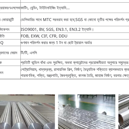
রিয়াকরণ
এস
সেবা
কাটিং, বেন্ডিং, টাইটানাইজিং ইত্যাদি...
 কোয়ারান্টি
ডেলিভারির সাথে MTC সরবরাহ করা হবে;SGS বা কোনো তৃতীয় পক্ষের পরিদর্শন গ্
িফিকেশন
ISO9001, BV, SGS, EN3.1, EN3.2 ইত্যাদি।
নীতি
FOB, EXW, CIF, CFR, DDU
OQ
গুণমান পরিদর্শন করার জন্য 1 টন বা ছোট ট্রায়াল অর্ডার
্রদানের মেয়াদ
টি/টি, এলসি
়ক
প্রতিটি বান্ডিল বাঁধা এবং সুরক্ষিত, অথবা ক্লায়েন্টদের প্রয়োজনীয়তা অনুসারে সমুদ্র
পেট্রোলিয়াম, খাদ্যদ্রব্য, রাসায়নিক শিল্প, নির্মাণ, বৈদ্যুতিক শক্তিতে ব্যাপকভাবে ব্য
দন
পারমাণবিক, শক্তি, যন্ত্রপাতি, জৈবপ্রযুক্তি, কাগজ তৈরি, জাহাজ নির্মাণ, বয়লার ক্ষে