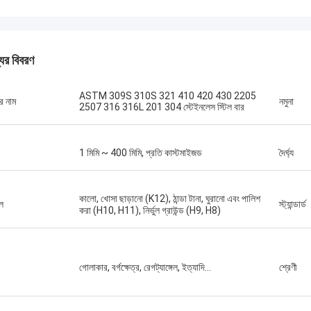
যের বিবরণ
ASTM 309S 310S 321 410 420 430 2205
র নাম
নমুনা
2507 316 316L 201 304 স্টেইনলেস স্টিল বার
1 মিমি ~ 400 মিমি, প্রতি কাস্টমাইজড
দৈর্ঘ্য
কালো, খোসা ছাড়ানো (K12), ঠান্ডা টানা, ঘুরানো এবং পালিশ
তল
স্ট্যান্ডার্ড
করা (H10, H11), নির্ভুল গ্রাউন্ড (H9, H8)
গোলাকার, বর্গক্ষেত্র, রেগট্যাঙ্গেল, ইত্যাদি...
শ্রেণী