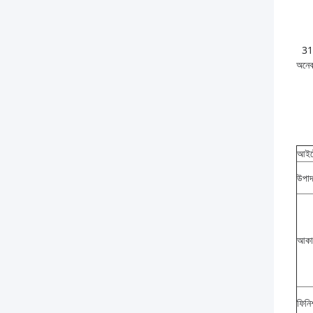
310
অনেক
আইট
উপাদ
আকা
ফিনি