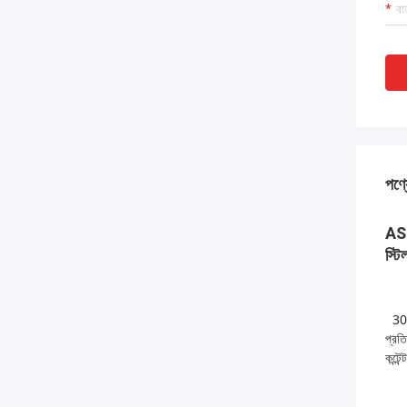
পণ্য
AST
স্টি
30
প্রতি
কন্টে