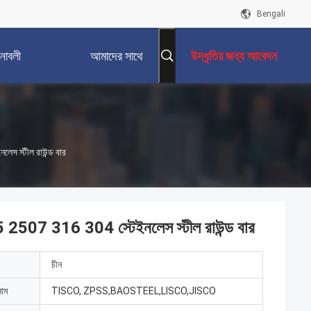
Bengali
নাবলী
আমাদের সাথে
উদ্ধৃতির জন্য আবেদন
যোগাযোগ করুন
েস স্টীল রাউন্ড বার
05 2507 316 304 স্টেইনলেস স্টীল রাউন্ড বার
চীন
নাম
TISCO, ZPSS,BAOSTEEL,LISCO,JISCO