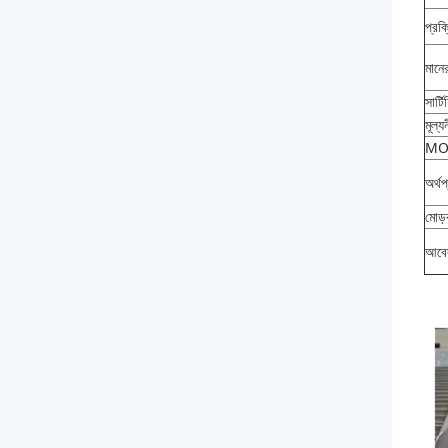
প্রক্
মানের
সার্ট
মূল্য
M
অর্থপ
মোড
আবে