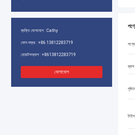
পণ্
ব্যক্তি যোগাযোগ :
Cathy
ফোন নম্বর :
+86 13812283719
পণ্যে
হোয়াটসঅ্যাপ :
+8613812283719
ব্যাস
যোগাযোগ
পৃষ্ঠ
টাইপ