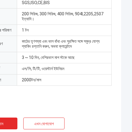
SGS,ISO,CE,BIS
200 সিরিজ, 300 সিরিজ, 400 সিরিজ, 904l,2205,2507
ইত্যাদি।
ার পরিমাণ
1 টন
কাঠের তৃণশয্যা এবং ভাল বাঁধা এবং সুরক্ষিত সঙ্গে সমুদ্র যোগ্য
রণ
প্যাকিং রপ্তানি করুন, অথবা ক্লায়েন্টদে
3 ~ 10 দিন, বেশিরভাগ মাপ স্টকে আছে
এল/সি, টি/টি, ওয়েস্টার্ন ইউনিয়ন
া
2000টন/মাস
াম
এখন যোগাযোগ