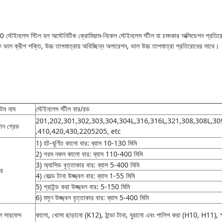
 স্টেইনলেস স্টিল হল অস্টেনিটিক ক্রোমিয়াম-নিকেল স্টেইনলেস স্টীল যা চমৎকার অক্সিডেশন প্রত
 ভাল ক্রীপ শক্তি, উচ্চ তাপমাত্রায় অবিচ্ছিন্ন অপারেশন, ভাল উচ্চ তাপমাত্রা প্রতিরোধের সাথে।
েম নাম
স্টেইনলেস স্টীল বার/রড
201,202,301,302,303,304,304L,316,316L,321,308,308L,3
ান গ্রেড
,410,420,430,2205205, etc
1) হট-ঘূর্ণিত কালো বার: ব্যাস 10-130 মিমি
2) গরম নকল কালো বার: ব্যাস 110-400 মিমি
3) অ্যাসিড বৃত্তাকার বার: ব্যাস 5-400 মিমি
র
4) কোল্ড টানা উজ্জ্বল বার: ব্যাস 1-55 মিমি
5) গ্রাইন্ড করা উজ্জ্বল বার: 5-150 মিমি
6) মসৃণ উজ্জ্বল বৃত্তাকার বার: ব্যাস 5-400 মিমি
শ সারফেস
কালো, খোসা ছাড়ানো (K12), ঠান্ডা টানা, ঘুরানো এবং পালিশ করা (H10, H11), স