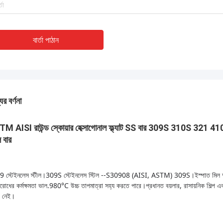
বার্তা পাঠান
ের বর্ণনা
M AISI রাউন্ড স্কোয়ার হেক্সাগোনাল ফ্ল্যাট SS বার 309S 310S 3
ল বার
9 স্টেইনলেস স্টীল।
309S স্টেইনলেস স্টিল --S30908 (AISI, ASTM) 309S।
ইস্পাত মিল 
রোধের কর্মক্ষমতা ভাল.
980°C উচ্চ তাপমাত্রা সহ্য করতে পারে।
প্রধানত বয়লার, রাসায়নিক শিল্প এব
ন্ট নেই।