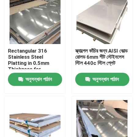
Rectangular 316
স্ক্যাল্পেল কাঁচির জন্য AISI কোল্ড
Stainless Steel
রোলড 6mm শীট স্টেইনলেস
Platting in 0.5mm
স্টিল 440c স্টিল প্লেট
Thickness for
Customer
অনুসন্ধান পাঠান
অনুসন্ধান পাঠান
Requirements
বাড়ি
পণ্য
আমাদের সম্বন্ধে