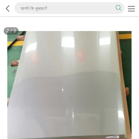
2
/
3