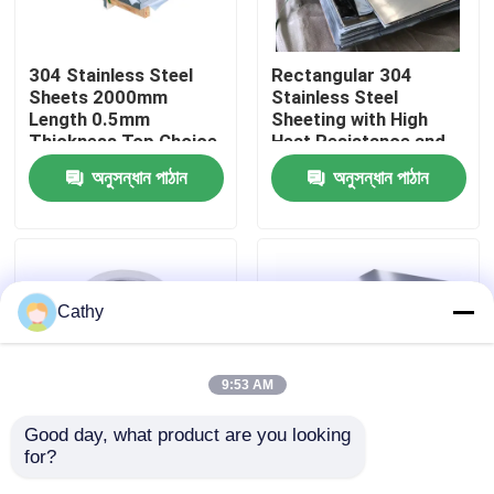
কারখানা পরিদর্শন
304 Stainless Steel
Rectangular 304
Sheets 2000mm
Stainless Steel
Length 0.5mm
Sheeting with High
গুণমান নিয়ন্ত্রণ
Thickness Top Choice
Heat Resistance and
for Industrial
Durability
অনুসন্ধান পাঠান
অনুসন্ধান পাঠান
Applications
আমাদের সাথে যোগাযোগ
খবর
Cathy
মামলা
9:53 AM
একটি উদ্ধৃতি অনুরোধ করুন
Good day, what product are you looking 
for?
ডিডিপি 316 স্টেইনলেস স্টীল
ঘনত্ব 7.9 Gcm3 শীট
শীট স্টেইনলেস স্টীল
প্লেটিং উচ্চ জারা প্রতিরোধের
স্টেইনলেস স্টীল ডিডিপি ট্রেড