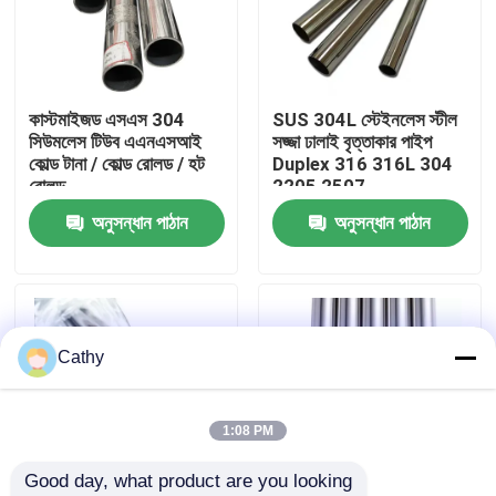
কারখানা পরিদর্শন
কাস্টমাইজড এসএস 304
SUS 304L স্টেইনলেস স্টীল
গুণমান নিয়ন্ত্রণ
সিউমলেস টিউব এএনএসআই
সজ্জা ঢালাই বৃত্তাকার পাইপ
কোল্ড টানা / কোল্ড রোলড / হট
Duplex 316 316L 304
রোলড
2205 2507
আমাদের সাথে যোগাযোগ
অনুসন্ধান পাঠান
অনুসন্ধান পাঠান
খবর
মামলা
Cathy
একটি উদ্ধৃতি অনুরোধ করুন
1:08 PM
Good day, what product are you looking 
শীট স্টেইনলেস স্টীল