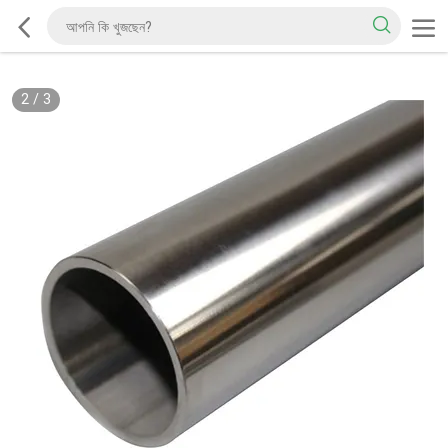
2
/
3