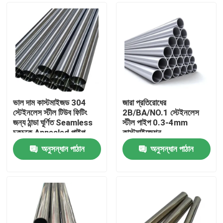
ভাল দাম কাস্টমাইজড 304
জারা প্রতিরোধের
স্টেইনলেস স্টীল টিউব ফিটিং
2B/BA/NO.1 স্টেইনলেস
জন্য ঠান্ডা ঘূর্ণিত Seamless
স্টীল পাইপ 0.3-4mm
চকচকে Annealed পাইপ
কাস্টমাইজেশন
অনুসন্ধান পাঠান
অনুসন্ধান পাঠান
বাড়ি
পণ্য
আমাদের সম্বন্ধে