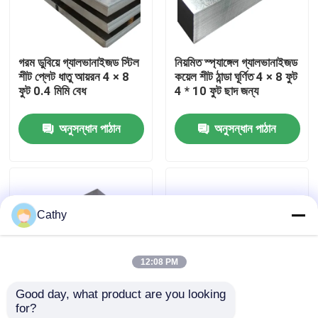
কারখানা পরিদর্শন
গরম ডুবিয়ে গ্যালভানাইজড স্টিল
নিয়মিত স্প্যাঙ্গেল গ্যালভানাইজড
শীট প্লেট ধাতু আয়রন 4 × 8
কয়েল শীট ঠান্ডা ঘূর্ণিত 4 × 8 ফুট
গুণমান নিয়ন্ত্রণ
ফুট 0.4 মিমি বেধ
4 * 10 ফুট ছাদ জন্য
অনুসন্ধান পাঠান
অনুসন্ধান পাঠান
আমাদের সাথে যোগাযোগ
খবর
Cathy
মামলা
12:08 PM
একটি উদ্ধৃতি অনুরোধ করুন
Good day, what product are you looking 
for?
শীট স্টেইনলেস স্টীল
গ্যালভানাইজড স্টিল শীট প্লেট
আলংকারিক ছাদের জন্য হট ডিপ