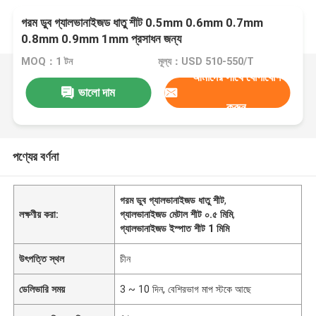
গরম ডুব গ্যালভানাইজড ধাতু শীট 0.5mm 0.6mm 0.7mm
0.8mm 0.9mm 1mm প্রসাধন জন্য
MOQ：1 টন
মূল্য：USD 510-550/T
আমাদের সাথে যোগাযোগ
ভালো দাম
করুন
পণ্যের বর্ণনা
গরম ডুব গ্যালভানাইজড ধাতু শীট
,
লক্ষণীয় করা:
গ্যালভানাইজড মেটাল শীট ০.৫ মিমি
,
গ্যালভানাইজড ইস্পাত শীট 1 মিমি
উৎপত্তি স্থল
চীন
ডেলিভারি সময়
3 ~ 10 দিন, বেশিরভাগ মাপ স্টকে আছে