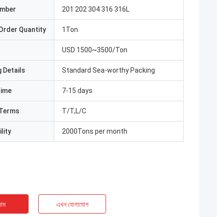
umber
201 202 304 316 316L
Order Quantity
1Ton
USD 1500~3500/Ton
 Details
Standard Sea-worthy Packing
Time
7-15 days
Terms
T/T,L/C
lity
2000Tons per month
াম
এখন যোগাযোগ