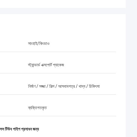
সাংহাই/কিংডাও
স্ট্যান্ডার্ড এক্সপোর্ট প্যাকেজ
নির্মাণ / সজ্জা / শিল্প / আসবাবপত্র / খাদ্য / চিকিৎসা
ব্যক্তিগতকৃত
স টিউব পাইপ প্রসাধন জন্য