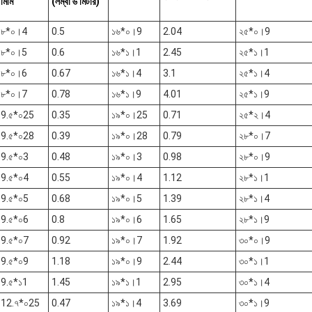
মিমি
(লম্বা ৬ মিটার)
৮*০।4
0.5
১৬*০।9
2.04
২৫*০।9
৮*০।5
0.6
১৬*১।1
2.45
২৫*১।1
৮*০।6
0.67
১৬*১।4
3.1
২৫*১।4
৮*০।7
0.78
১৬*১।9
4.01
২৫*১।9
9.৫*০25
0.35
১৯*০।25
0.71
২৫*২।4
9.৫*০28
0.39
১৯*০।28
0.79
২৮*০।7
9.৫*০3
0.48
১৯*০।3
0.98
২৮*০।9
9.৫*০4
0.55
১৯*০।4
1.12
২৮*১।1
9.৫*০5
0.68
১৯*০।5
1.39
২৮*১।4
9.৫*০6
0.8
১৯*০।6
1.65
২৮*১।9
9.৫*০7
0.92
১৯*০।7
1.92
৩০*০।9
9.৫*০9
1.18
১৯*০।9
2.44
৩০*১।1
9.৫*১1
1.45
১৯*১।1
2.95
৩০*১।4
12.৭*০25
0.47
১৯*১।4
3.69
৩০*১।9