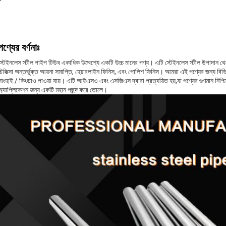
পণ্যের বর্ণনাঃ
স্টেইনলেস স্টীল পাইপ টিউব একাধিক উদ্দেশ্যে একটি উচ্চ মানের পণ্য। এটি স্টেইনলেস স্টীল উপাদান থে
চিকিত্সা অন্তর্ভুক্ত আয়না সমাপ্তি, হেয়ারলাইন ফিনিস, এবং পোলিশ ফিনিস। আমরা এই পণ্যের জ
সাংহাই / কিংডাও পাওয়া যায়। এটি আইএসও এবং এসজিএস দ্বারা প্রত্যয়িত হয়,যা পণ্যের গুণমান নিশ্চিত 
অ্যাপ্লিকেশন জন্য একটি মহান পছন্দ করে তোলে।