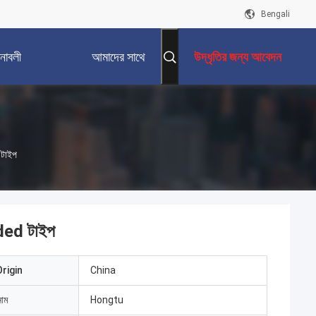
Bengali
নাবলী
আমাদের সাথে
উদ্ধৃতির জন্য আবেদন
যোগাযোগ করুন
 টাইপ
lded টাইপ
rigin
China
নাম
Hongtu