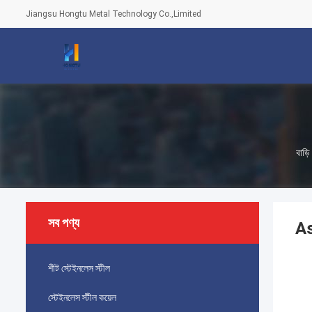
Jiangsu Hongtu Metal Technology Co.,Limited
বাড়ি
সব পণ্য
As
শীট স্টেইনলেস স্টীল
স্টেইনলেস স্টীল কয়েল