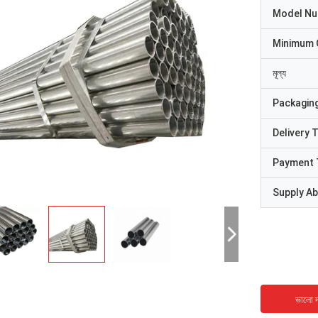
Model N
Minimum 
মূল্য
Packaging
Delivery 
Payment 
Supply Abi
ভালো দ