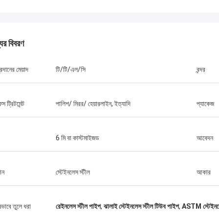
যের বিবরণ
্রদানের মেয়াদ
টি/টি/এল/সি
বন্দর
স ট্রিটমেন্ট
পালিশ/ মিরর/ হেয়ারলাইন, ইত্যাদি
প্যাকেজ
6 মি বা কাস্টমাইজড
আবেদন
ান
স্টেইনলেস স্টীল
আকার
ষভাবে তুলে ধরা
রেইনলেস স্টীল পাইপ
,
ঝালাই স্টেইনলেস স্টীল টিউব পাইপ
,
ASTM স্টেইনলে