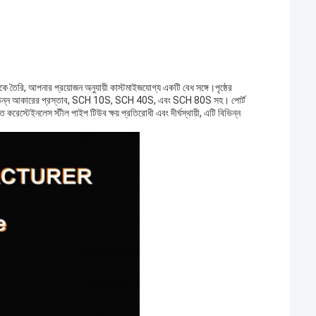
কে তৈরি, আপনার প্রয়োজন অনুযায়ী কাস্টমাইজযোগ্য একটি বেধ সঙ্গে।পৃষ্ঠের
ন্য বিভিন্ন আকারের প্রস্তাব, SCH 10S, SCH 40S, এবং SCH 80S সহ। পোর্ট
করেস্টেইনলেস স্টীল পাইপ টিউব ক্ষয় প্রতিরোধী এবং দীর্ঘস্থায়ী, এটি বিভিন্ন