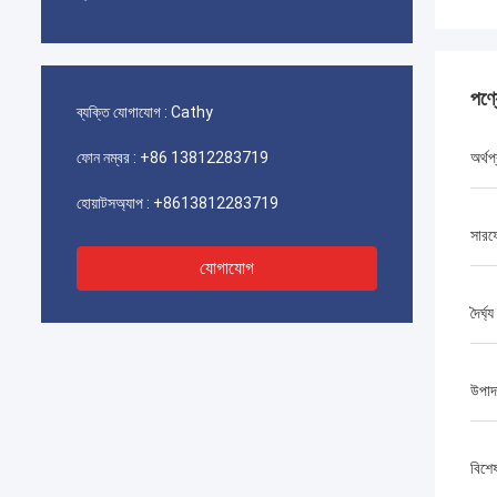
পণ্
ব্যক্তি যোগাযোগ :
Cathy
ফোন নম্বর :
+86 13812283719
অর্থপ
হোয়াটসঅ্যাপ :
+8613812283719
সারফে
যোগাযোগ
দৈর্ঘ্য
উপাদ
বিশে