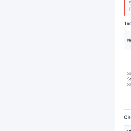
S
P
Tec
N
St
St
S
Ch