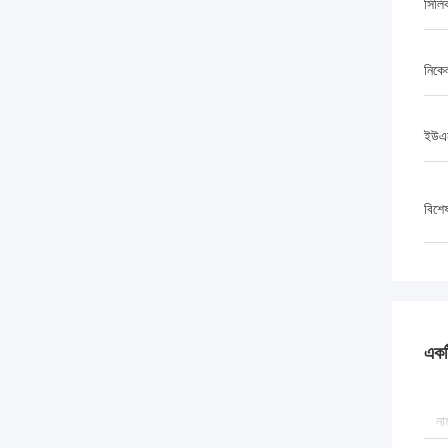
সিলি
নিকে
ইউএন
বিশে
একটি