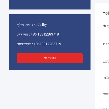
পণ্
ব্যক্তি যোগাযোগ :
Cathy
প্রস্
ফোন নম্বর :
+86 13812283719
বেধ 
হোয়াটসঅ্যাপ :
+8613812283719
যোগাযোগ
এজ ট
কার্ব
ফসফর