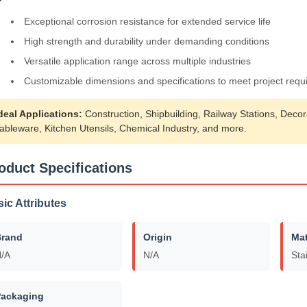
Exceptional corrosion resistance for extended service life
High strength and durability under demanding conditions
Versatile application range across multiple industries
Customizable dimensions and specifications to meet project req
deal Applications:
Construction, Shipbuilding, Railway Stations, Decor
ableware, Kitchen Utensils, Chemical Industry, and more.
oduct Specifications
ic Attributes
Brand
Origin
Mat
/A
N/A
Sta
ackaging