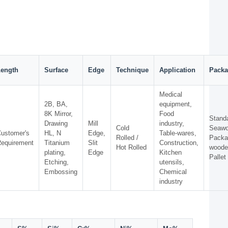
Length
Surface
Edge
Technique
Application
Pack
Medical
2B, BA,
equipment,
8K Mirror,
Food
Stand
Drawing
Mill
industry,
Cold
Seawo
ustomer's
HL, N
Edge,
Table-wares,
Rolled /
Packa
equirement
Titanium
Slit
Construction,
Hot Rolled
woode
plating,
Edge
Kitchen
Pallet
Etching,
utensils,
Embossing
Chemical
industry