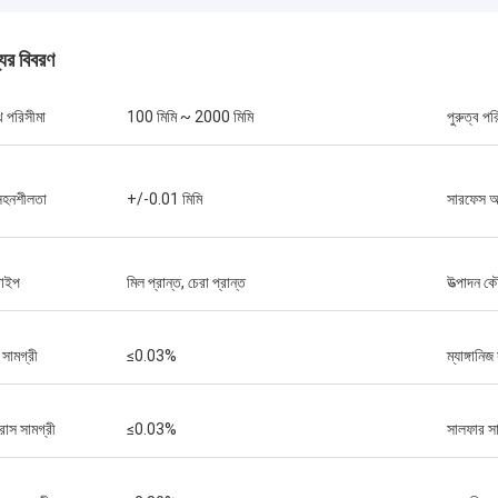
যের বিবরণ
থ পরিসীমা
100 মিমি ~ 2000 মিমি
পুরুত্ব পর
সহনশীলতা
+/-0.01 মিমি
সারফেস 
াইপ
মিল প্রান্ত, চেরা প্রান্ত
উত্পাদন 
ন সামগ্রী
≤0.03%
ম্যাঙ্গানিজ
াস সামগ্রী
≤0.03%
সালফার সা