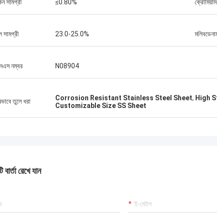
কন সামগ্রী
≤0.80%
ক্রোমিয়াম
ল সামগ্রী
23.0-25.0%
মলিবডেনাম
এস নম্বর
N08904
Corrosion Resistant Stainless Steel Sheet
,
High S
ষভাবে তুলে ধরা
Customizable Size SS Sheet
 বার্তা রেখে যান