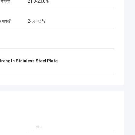
 সামগ্রী
21.0-23.0%
 সামগ্রী
2০.৫-৩.৫%
trength Stainless Steel Plate
,