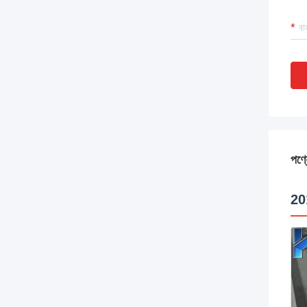
পণ্য
20