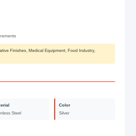
uirements
ative Finishes, Medical Equipment, Food Industry,
erial
Color
inless Steel
Silver