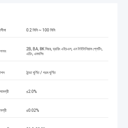
িসীমা
0.2 মিমি ~ 100 মিমি
2B, BA, 8K মিরর, ড্রয়িং এইচএল, এন টাইটানিয়াম প্লেটিং,
অপশন
এচিং, এমবসিং
কৌশল
ঠান্ডা ঘূর্ণিত / গরম ঘূর্ণিত
 সামগ্রী
≤2.0%
মগ্রী
≤0.02%