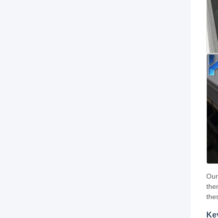
Our
the
the
Ke