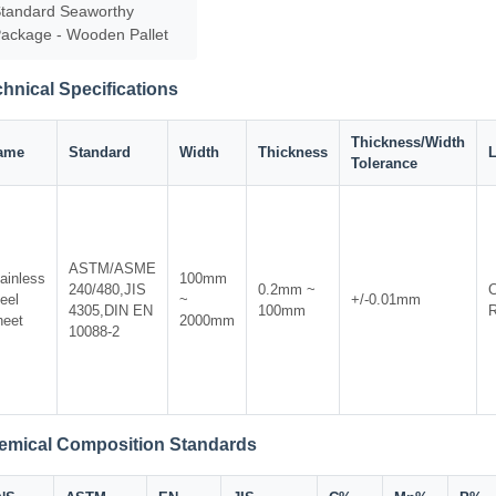
tandard Seaworthy
ackage - Wooden Pallet
hnical Specifications
Thickness/Width
ame
Standard
Width
Thickness
Tolerance
ASTM/ASME
ainless
100mm
240/480,JIS
0.2mm ~
C
eel
~
+/-0.01mm
4305,DIN EN
100mm
R
heet
2000mm
10088-2
emical Composition Standards