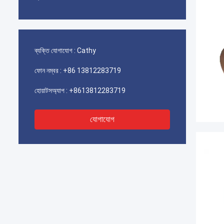
ব্যক্তি যোগাযোগ :
Cathy
ফোন নম্বর :
+86 13812283719
হোয়াটসঅ্যাপ :
+8613812283719
যোগাযোগ