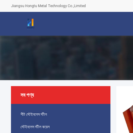
Jiangsu Hongtu Metal Technology Co.,Limited
সব পণ্য
শীট স্টেইনলেস স্টীল
স্টেইনলেস স্টীল কয়েল