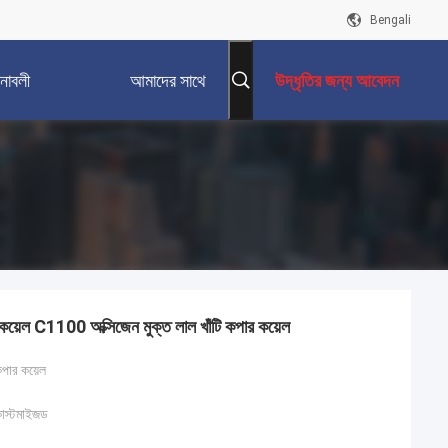
Bengali
নাবলী
আমাদের সাথে
উদ্ধৃতির জন্য আবেদন
যোগাযোগ করুন
রিপ কয়েল C1100 অক্সিজেন মুক্ত লাল খাঁটি কপার কয়েল
কপার কয়েল
কাস্টমাইজড