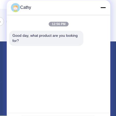
Cathy
6
7
12:56 PM
Good day, what product are you looking 
for?
পণ্য
শীট স্টেইনলেস স্টীল
স্টেইনলেস স্টীল কয়েল
অ্যালুমিনিয়াম শীট
সব ধরনের