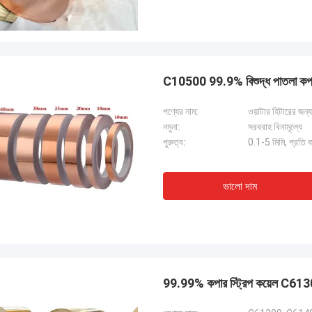
C10500 99.9% বিশুদ্ধ পাতলা কপার শ
পণ্যের নাম:
ওয়াটার হিটারের জন
নমুনা:
সরবরাহ বিনামূল্যে
পুরুত্ব:
0.1-5 মিমি, প্রতি 
ভালো দাম
99.99% কপার স্ট্রিপ কয়েল C61