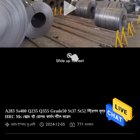
A283 Ss400 Q235 Q355 Grade50 St37 St52 স্ট্রিপস মূল্য CRC
HRC Ms কোল্ড হট রোলড কার্বন স্টীল কয়েল
কার্বন ইস্পাত কুণ্ডলী
2024-12-05
771 মতামত