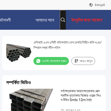
Bengali
ঘটনাবলী
আমাদের সাথে
উদ্ধৃতির জন্য আবেদন
যোগাযোগ করুন
এপিআই ৫এল ৫সিটি পাইপলাইন তেল ঢালাই/বিহীন খালি খণ্ড/
স্পিরাল লম্বা স্টীল পাইপ
এখনই যোগাযোগ করুন
আরও জানুন
সম্পর্কিত ভিডিও
বর্গক্ষেত্রাকার আয়তক্ষেত্রাকার হেক্স
স্ফটিক বৃত্তাকার বিজোড় ওয়েল্ড সিএ
স টিউব Smls 12m দৈর্ঘ্য
কার্বন ইস্পাত টিউব
2024-11-01