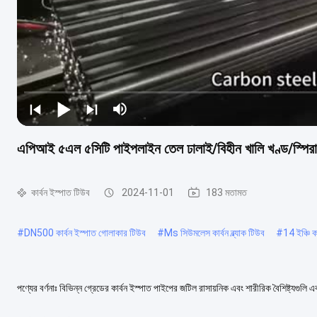
এপিআই ৫এল ৫সিটি পাইপলাইন তেল ঢালাই/বিহীন খালি খণ্ড/স্পিরাল
কার্বন ইস্পাত টিউব
2024-11-01
183 মতামত
#
DN500 কার্বন ইস্পাত গোলাকার টিউব
#
Ms সিউমলেস কার্বন ব্ল্যাক টিউব
#
14 ইঞ্চি 
পণ্যের বর্ণনাঃ বিভিন্ন গ্রেডের কার্বন ইস্পাত পাইপের জটিল রাসায়নিক এবং শারীরিক বৈশিষ্ট্যগুল
রয়েছে,আপনার চাহিদা পূরণের...
আরো দেখুন