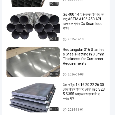
00:45
Ss 400 14 ইঞ্চি কার্বন ইস্পাত নল
ধাতু ASTM A106 A53 API
তেল এবং গ্যাস Cs Seamless
পাইপ
কার্বন ইস্পাত টিউব
00:31
2025-07-10
Rectangular 316 Stainles
s Steel Platting in 0.5mm
Thickness for Customer
Requirements
শীট স্টেইনলেস স্টীল
00:15
2026-01-08
উচ্চ শক্তি 14 16 20 22 26 30
গেজ হালকা ইস্পাত প্লেট Hrc S23
5 S355 জাহাজের জন্য কার্বন ই
স্পাত শীট
কার্বন ইস্পাত প্লেট
00:17
2024-11-01