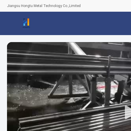
Jiangsu Hongtu Metal Technology Co.,Limited