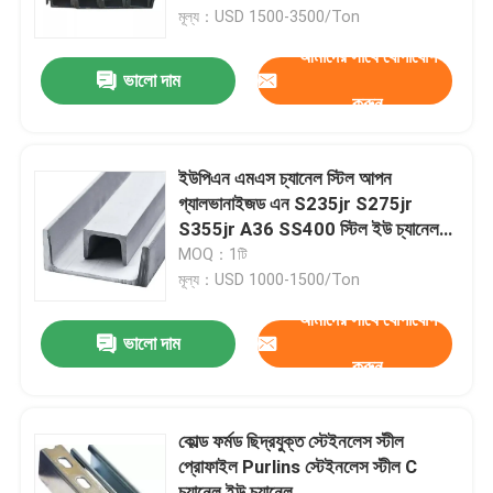
মূল্য：USD 1500-3500/Ton
আমাদের সাথে যোগাযোগ
কারখানা পরিদর্শন
ভালো দাম
করুন
গুণমান নিয়ন্ত্রণ
ইউপিএন এমএস চ্যানেল স্টিল আপন
আমাদের সাথে যোগাযোগ
গ্যালভানাইজড এন S235jr S275jr
S355jr A36 SS400 স্টিল ইউ চ্যানেল
অটোমোটিভ শিল্পের জন্য
MOQ：1টি
খবর
মূল্য：USD 1000-1500/Ton
আমাদের সাথে যোগাযোগ
মামলা
ভালো দাম
করুন
একটি উদ্ধৃতি অনুরোধ করুন
কোল্ড ফর্মড ছিদ্রযুক্ত স্টেইনলেস স্টীল
প্রোফাইল Purlins স্টেইনলেস স্টীল C
শীট স্টেইনলেস স্টীল
চ্যানেল ইউ চ্যানেল