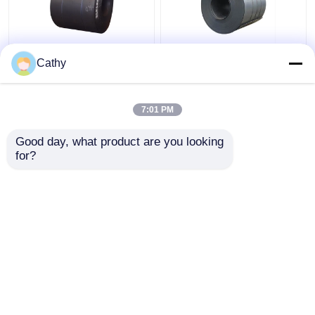
সস্তা দাম গরম ঘূর্ণিত কার্বন
কারখানার দাম গরম ঘূর্ণিত কার্বন
Cathy
ইস্পাত কয়েল DC01 DX51D
ইস্পাত কয়েল 1.2mm
235JR S275JR
1.5mm Thickenss হালকা
S355JR A36 5mm হালকা
ইস্পাত শীট কয়েল
7:01 PM
ইস্পাত কয়েল
ভালো দাম
ভালো দাম
Good day, what product are you looking 
for?
আমাদের সাথে যোগাযোগ করুন
আমাদের সাথে যোগাযোগ করুন
আরো দেখুন
বাড়ি
আমাদের সম্পর্কে
আমাদের সাথে যোগাযোগ করুন
Desktop Site
সাইট ম্যাপ
গোপনীয়তা নীতি