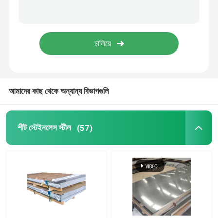
স্টেইনলেস স্টীল বার রড
স্টেইনলেস স্টীল প্রোফাইল
তামার খাদ পণ্য
আমাদের কাছ থেকে অন্যান্য বিভাগগুলি
গ্যালভানাইজড স্টিলের কয়েল
শীট স্টেইনলেস স্টীল
(57)
গ্যালভানাইজড ইস্পাত শীট