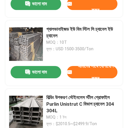
ভালো দাম
করুন
গ্যালভানাইজড ইউ বিম স্টিল সি চ্যানেল ইউ
চ্যানেল
MOQ：10T
মূল্য：USD 1500-3500/Ton
আমাদের সাথে যোগাযোগ
ভালো দাম
করুন
বিল্ডিং উপকরণ স্টেইনলেস স্টীল প্রোফাইল
Purlin Unistrut C বিভাগ চ্যানেল 304
304L
MOQ：1 টন
মূল্য：$2010.5~$2499.9/Ton