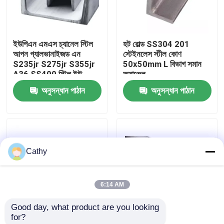
কারখানা পরিদর্শন
ইউপিএন এমএস চ্যানেল স্টিল
হট রোল্ড SS304 201
আপন গ্যালভানাইজড এন
স্টেইনলেস স্টীল কোণ
গুণমান নিয়ন্ত্রণ
S235jr S275jr S355jr
50x50mm L বিভাগ সমান
A36 SS400 স্টিল ইউ
অ্যাঞ্জেল
চ্যানেল অটোমোটিভ শিল্পের জন্য
অনুসন্ধান পাঠান
অনুসন্ধান পাঠান
আমাদের সাথে যোগাযোগ
খবর
Cathy
মামলা
6:14 AM
একটি উদ্ধৃতি অনুরোধ করুন
Good day, what product are you looking 
for?
শীট স্টেইনলেস স্টীল
ট্রান্সমিশন টাওয়ারের জন্য
স্ট্রাকচার বিল্ডিংয়ের জন্য H10