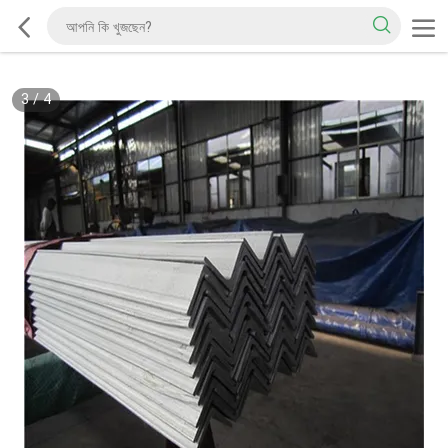
3
/
4