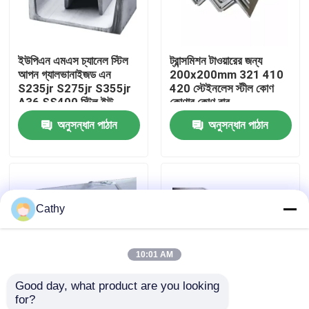
কারখানা পরিদর্শন
ইউপিএন এমএস চ্যানেল স্টিল
ট্রান্সমিশন টাওয়ারের জন্য
আপন গ্যালভানাইজড এন
200x200mm 321 410
গুণমান নিয়ন্ত্রণ
S235jr S275jr S355jr
420 স্টেইনলেস স্টীল কোণ
A36 SS400 স্টিল ইউ
কোণার কোণ বার
চ্যানেল অটোমোটিভ শিল্পের জন্য
অনুসন্ধান পাঠান
অনুসন্ধান পাঠান
আমাদের সাথে যোগাযোগ
খবর
Cathy
মামলা
10:01 AM
একটি উদ্ধৃতি অনুরোধ করুন
Good day, what product are you looking 
for?
শীট স্টেইনলেস স্টীল
নির্মাণের জন্য 30 X 30mm
স্ট্রাকচার বিল্ডিংয়ের জন্য H10