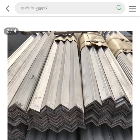
2
/
4